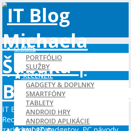
O MNE
PORTFÓLIO
SLUŽBY
RECENZIE
GADGETY & DOPLNKY
SMARTFÓNY
TABLETY
IT Blog - Android, Xbox a WordPress
ANDROID HRY
Recenzie Android aplikácií, hier a
ANDROID APLIKÁCIE
zariadení, IT gadgetov, PC návody...
ANDROID