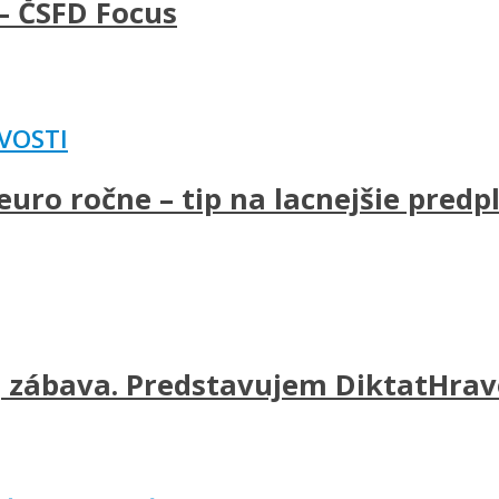
– ČSFD Focus
VOSTI
uro ročne – tip na lacnejšie predp
j zábava. Predstavujem DiktatHravo