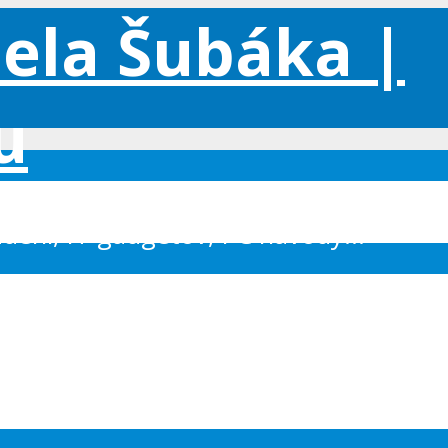
iadení, IT gadgetov, PC návody...