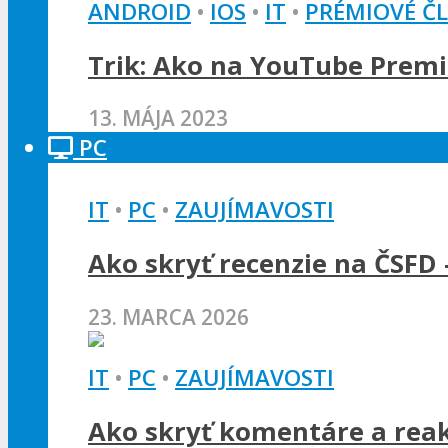
ANDROID
•
IOS
•
IT
•
PRÉMIOVÉ Č
Trik: Ako na YouTube Premi
13. MÁJA 2023
PC
IT
•
PC
•
ZAUJÍMAVOSTI
Ako skryť recenzie na ČSFD 
23. MARCA 2026
IT
•
PC
•
ZAUJÍMAVOSTI
Ako skryť komentáre a rea