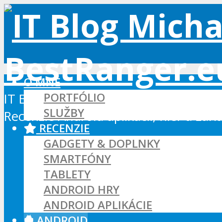
O MNE
PORTFÓLIO
IT Blog - Android, Xbox a WordPress
SLUŽBY
Recenzie Android aplikácií, hier a zar
RECENZIE
GADGETY & DOPLNKY
SMARTFÓNY
TABLETY
ANDROID HRY
ANDROID APLIKÁCIE
ANDROID