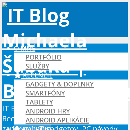
O MNE
PORTFÓLIO
SLUŽBY
RECENZIE
GADGETY & DOPLNKY
SMARTFÓNY
TABLETY
IT Blog - Android, Xbox a WordPress
ANDROID HRY
Recenzie Android aplikácií, hier a
ANDROID APLIKÁCIE
zariadení, IT gadgetov, PC návody...
ANDROID