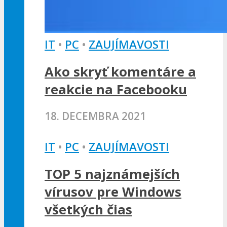
IT
•
PC
•
ZAUJÍMAVOSTI
Ako skryť komentáre a
reakcie na Facebooku
18. DECEMBRA 2021
IT
•
PC
•
ZAUJÍMAVOSTI
TOP 5 najznámejších
vírusov pre Windows
všetkých čias