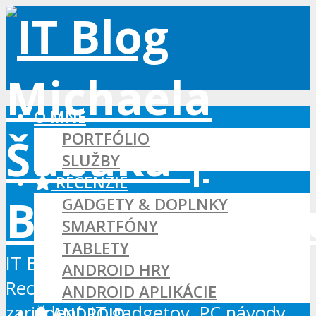
O MNE
PORTFÓLIO
SLUŽBY
RECENZIE
GADGETY & DOPLNKY
SMARTFÓNY
TABLETY
IT Blog - Android, Xbox a WordPress
ANDROID HRY
Recenzie Android aplikácií, hier a
ANDROID APLIKÁCIE
zariadení, IT gadgetov, PC návody...
ANDROID