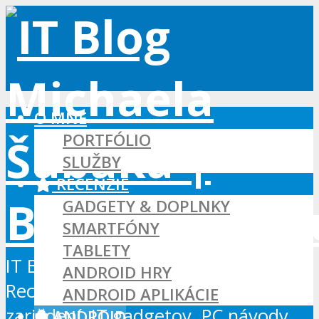
O MNE
PORTFÓLIO
SLUŽBY
RECENZIE
GADGETY & DOPLNKY
SMARTFÓNY
TABLETY
IT Blog - Android, Xbox a WordPress
ANDROID HRY
Recenzie Android aplikácií, hier a
ANDROID APLIKÁCIE
zariadení, IT gadgetov, PC návody...
ANDROID