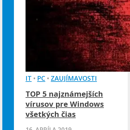
IT
•
PC
•
ZAUJÍMAVOSTI
TOP 5 najznámejších
vírusov pre Windows
všetkých čias
16. APRÍLA 2019