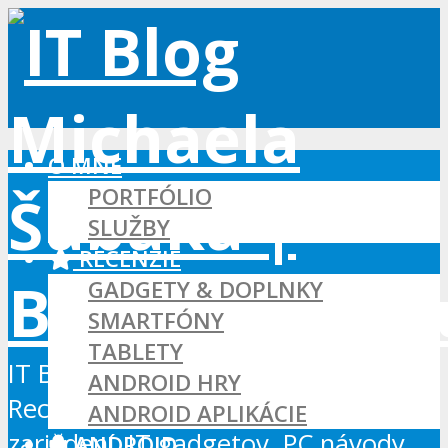
O MNE
PORTFÓLIO
SLUŽBY
RECENZIE
GADGETY & DOPLNKY
SMARTFÓNY
TABLETY
IT Blog - Android, Xbox a WordPress
ANDROID HRY
Recenzie Android aplikácií, hier a
ANDROID APLIKÁCIE
zariadení, IT gadgetov, PC návody...
ANDROID