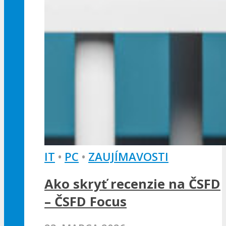
IT
•
PC
•
ZAUJÍMAVOSTI
Ako skryť recenzie na ČSFD
– ČSFD Focus