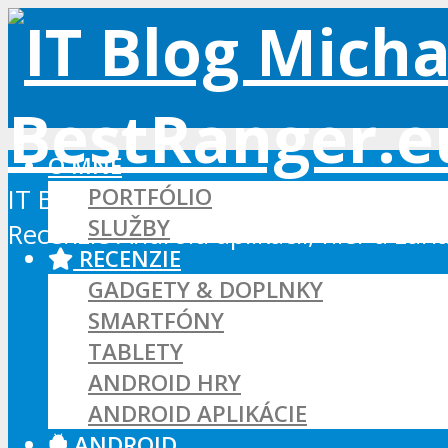
O MNE
PORTFÓLIO
IT Blog - Android, Xbox a WordPress
SLUŽBY
Recenzie Android aplikácií, hier a zar
RECENZIE
GADGETY & DOPLNKY
SMARTFÓNY
TABLETY
ANDROID HRY
ANDROID APLIKÁCIE
ANDROID