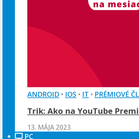
ANDROID
•
IOS
•
IT
•
PRÉMIOVÉ Č
Trik: Ako na YouTube Premi
13. MÁJA 2023
PC