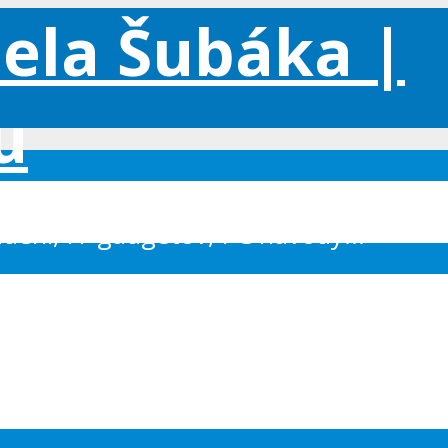
iadení, IT gadgetov, PC návody...