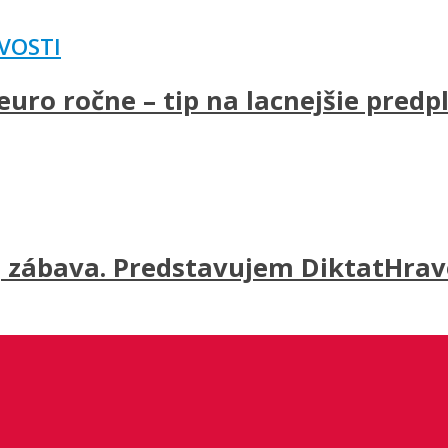
VOSTI
uro ročne – tip na lacnejšie predp
j zábava. Predstavujem DiktatHravo