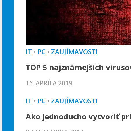
IT
•
PC
•
ZAUJÍMAVOSTI
TOP 5 najznámejších víruso
16. APRÍLA 2019
IT
•
PC
•
ZAUJÍMAVOSTI
Ako jednoducho vytvoriť pri