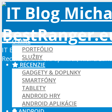
O MNE
PORTFÓLIO
IT Blog - Android, Xbox a WordPress
SLUŽBY
Recenzie Android aplikácií, hier a zar
RECENZIE
GADGETY & DOPLNKY
SMARTFÓNY
TABLETY
ANDROID HRY
ANDROID APLIKÁCIE
ANDROID