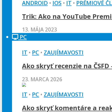
ANDROID
•
IOS
•
IT
•
PRÉMIOVÉ Č
Trik: Ako na YouTube Premi
13. MÁJA 2023
PC
IT
•
PC
•
ZAUJÍMAVOSTI
Ako skryť recenzie na ČSFD 
23. MARCA 2026
IT
•
PC
•
ZAUJÍMAVOSTI
Ako skryť komentáre a rea