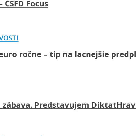
– ČSFD Focus
VOSTI
uro ročne – tip na lacnejšie predp
j zábava. Predstavujem DiktatHravo