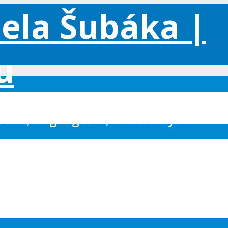
iadení, IT gadgetov, PC návody...