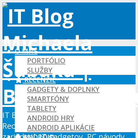
O MNE
PORTFÓLIO
SLUŽBY
RECENZIE
GADGETY & DOPLNKY
SMARTFÓNY
TABLETY
IT Blog - Android, Xbox a WordPress
ANDROID HRY
Recenzie Android aplikácií, hier a
ANDROID APLIKÁCIE
zariadení, IT gadgetov, PC návody...
ANDROID