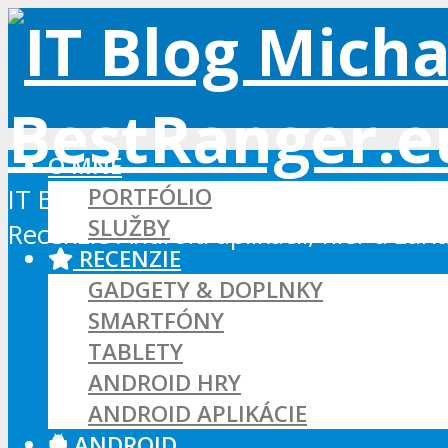
O MNE
PORTFÓLIO
IT Blog - Android, Xbox a WordPress
SLUŽBY
Recenzie Android aplikácií, hier a zar
RECENZIE
GADGETY & DOPLNKY
SMARTFÓNY
TABLETY
ANDROID HRY
ANDROID APLIKÁCIE
ANDROID