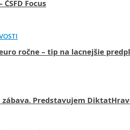
– ČSFD Focus
VOSTI
uro ročne – tip na lacnejšie predp
j zábava. Predstavujem DiktatHravo