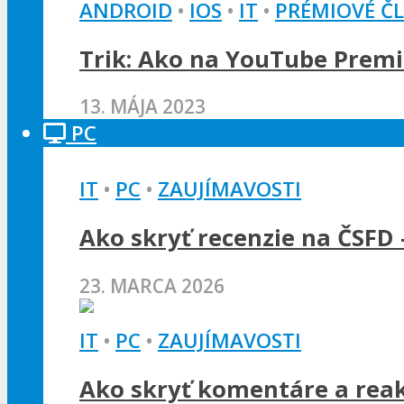
ANDROID
•
IOS
•
IT
•
PRÉMIOVÉ Č
Trik: Ako na YouTube Premi
13. MÁJA 2023
PC
IT
•
PC
•
ZAUJÍMAVOSTI
Ako skryť recenzie na ČSFD 
23. MARCA 2026
IT
•
PC
•
ZAUJÍMAVOSTI
Ako skryť komentáre a rea