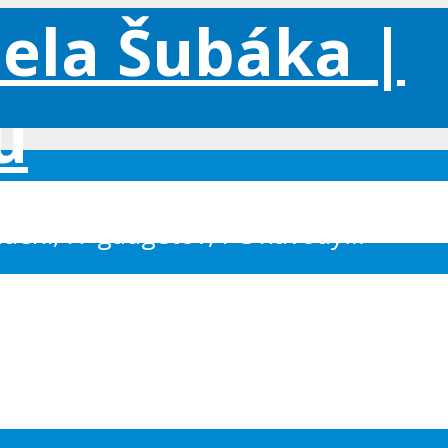
iadení, IT gadgetov, PC návody...