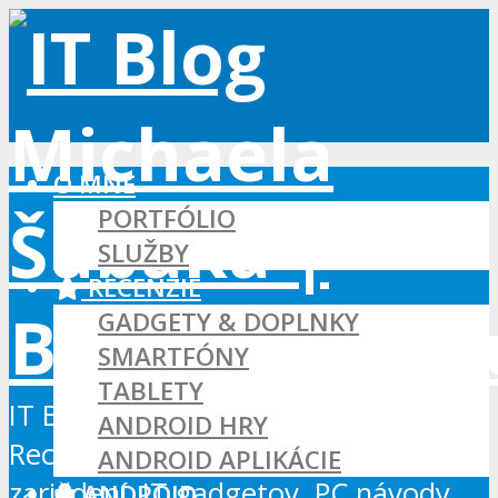
O MNE
PORTFÓLIO
SLUŽBY
RECENZIE
GADGETY & DOPLNKY
SMARTFÓNY
TABLETY
IT Blog - Android, Xbox a WordPress
ANDROID HRY
Recenzie Android aplikácií, hier a
ANDROID APLIKÁCIE
zariadení, IT gadgetov, PC návody...
ANDROID