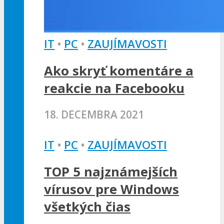
IT
•
PC
•
ZAUJÍMAVOSTI
Ako skryť komentáre a
reakcie na Facebooku
18. DECEMBRA 2021
IT
•
PC
•
ZAUJÍMAVOSTI
TOP 5 najznámejších
vírusov pre Windows
všetkých čias