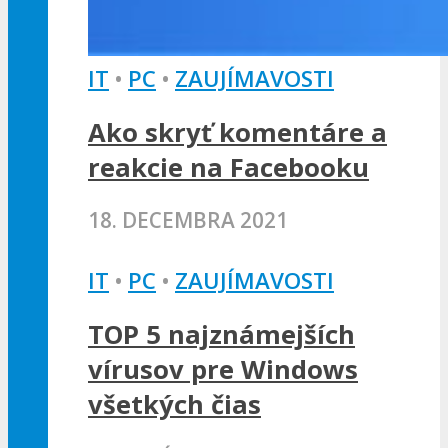
IT
•
PC
•
ZAUJÍMAVOSTI
Ako skryť komentáre a
reakcie na Facebooku
18. DECEMBRA 2021
IT
•
PC
•
ZAUJÍMAVOSTI
TOP 5 najznámejších
vírusov pre Windows
všetkých čias