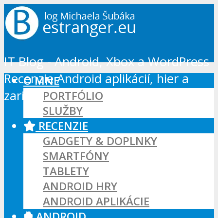
IT Blog - Android, Xbox a WordPress
Recenzie Android aplikácií, hier a
O MNE
zariadení, IT gadgetov, PC návody...
PORTFÓLIO
SLUŽBY
RECENZIE
GADGETY & DOPLNKY
SMARTFÓNY
TABLETY
ANDROID HRY
ANDROID APLIKÁCIE
ANDROID