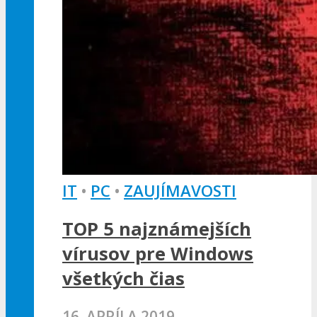
IT
•
PC
•
ZAUJÍMAVOSTI
TOP 5 najznámejších
vírusov pre Windows
všetkých čias
16. APRÍLA 2019