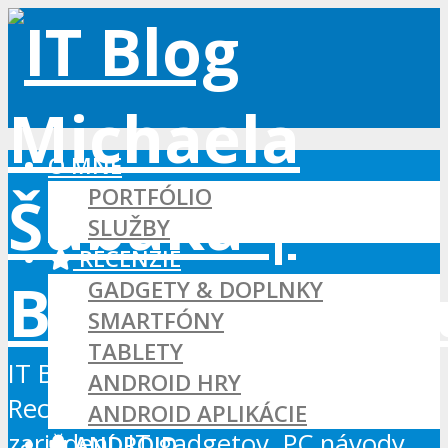
O MNE
PORTFÓLIO
SLUŽBY
RECENZIE
GADGETY & DOPLNKY
SMARTFÓNY
TABLETY
IT Blog - Android, Xbox a WordPress
ANDROID HRY
Recenzie Android aplikácií, hier a
ANDROID APLIKÁCIE
zariadení, IT gadgetov, PC návody...
ANDROID