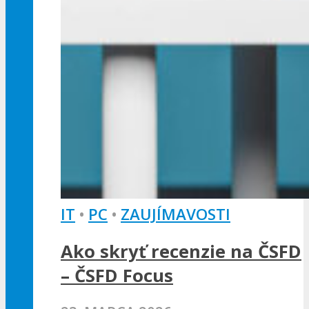
IT
•
PC
•
ZAUJÍMAVOSTI
Ako skryť recenzie na ČSFD
– ČSFD Focus