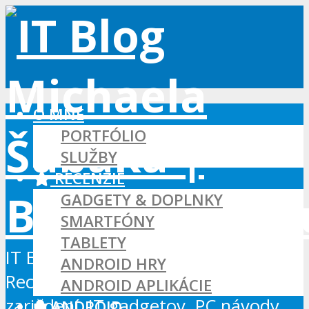
O MNE
PORTFÓLIO
SLUŽBY
RECENZIE
GADGETY & DOPLNKY
SMARTFÓNY
TABLETY
IT Blog - Android, Xbox a WordPress
ANDROID HRY
Recenzie Android aplikácií, hier a
ANDROID APLIKÁCIE
zariadení, IT gadgetov, PC návody...
ANDROID