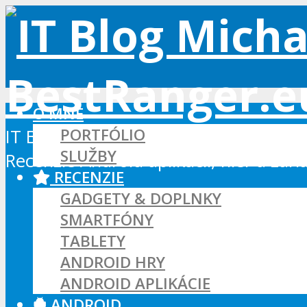
O MNE
PORTFÓLIO
IT Blog - Android, Xbox a WordPress
SLUŽBY
Recenzie Android aplikácií, hier a zar
RECENZIE
GADGETY & DOPLNKY
SMARTFÓNY
TABLETY
ANDROID HRY
ANDROID APLIKÁCIE
ANDROID