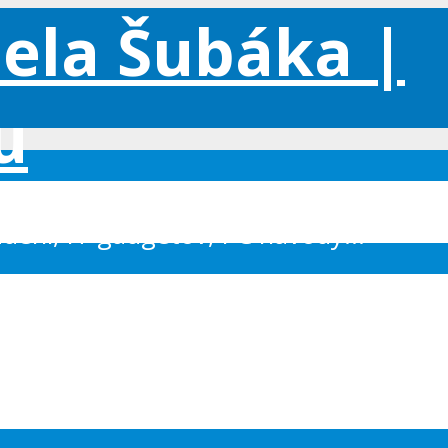
iadení, IT gadgetov, PC návody...