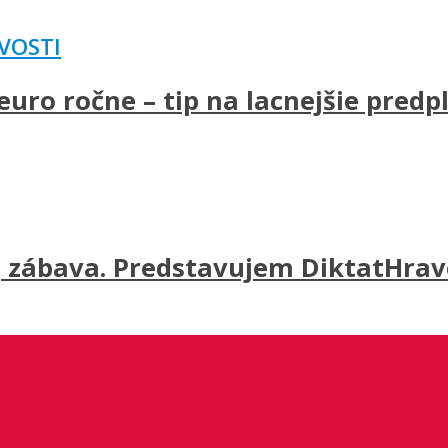
VOSTI
uro ročne – tip na lacnejšie predp
j zábava. Predstavujem DiktatHravo