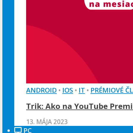
ANDROID
•
IOS
•
IT
•
PRÉMIOVÉ Č
Trik: Ako na YouTube Premi
13. MÁJA 2023
PC