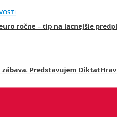
VOSTI
uro ročne – tip na lacnejšie predp
j zábava. Predstavujem DiktatHravo