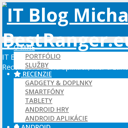
O MNE
PORTFÓLIO
IT Blog - Android, Xbox a WordPress
SLUŽBY
Recenzie Android aplikácií, hier a zar
RECENZIE
GADGETY & DOPLNKY
SMARTFÓNY
TABLETY
ANDROID HRY
ANDROID APLIKÁCIE
ANDROID