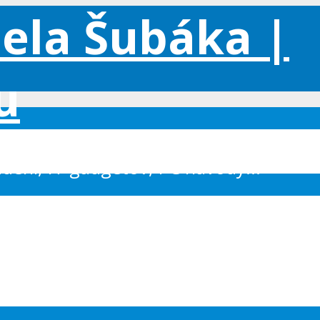
iadení, IT gadgetov, PC návody...