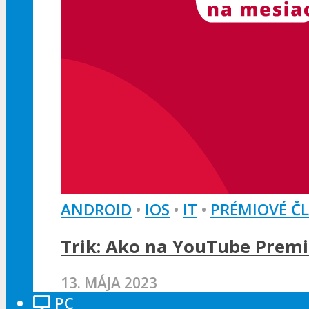
ANDROID
•
IOS
•
IT
•
PRÉMIOVÉ Č
Trik: Ako na YouTube Premi
13. MÁJA 2023
PC