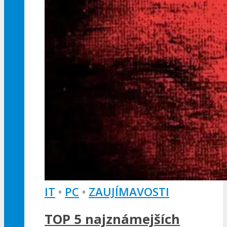
IT
•
PC
•
ZAUJÍMAVOSTI
TOP 5 najznámejších