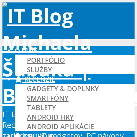
O MNE
PORTFÓLIO
SLUŽBY
RECENZIE
GADGETY & DOPLNKY
SMARTFÓNY
TABLETY
IT Blog - Android, Xbox a WordPress
ANDROID HRY
Recenzie Android aplikácií, hier a
ANDROID APLIKÁCIE
zariadení, IT gadgetov, PC návody...
ANDROID