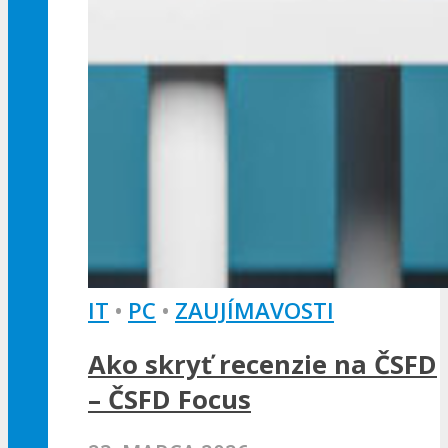
IT
•
PC
•
ZAUJÍMAVOSTI
Ako skryť recenzie na ČSFD
– ČSFD Focus